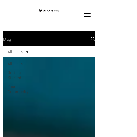
Blog
All Posts
All Posts
Getting
Started
Your
Community